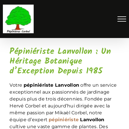
Passer
au
contenu
Pépiniériste Lanvollon : Un
Héritage Botanique
d’Exception Depuis 1985
Votre
pépiniériste Lanvollon
offre un service
exceptionnel aux passionnés de jardinage
depuis plus de trois décennies. Fondée par
Hervé Corbel et aujourd’hui dirigée avec la
même passion par Mikaël Corbel, notre
équipe d’expert
pépiniériste
Lanvollon
cultive une vaste gamme de plantes. Des